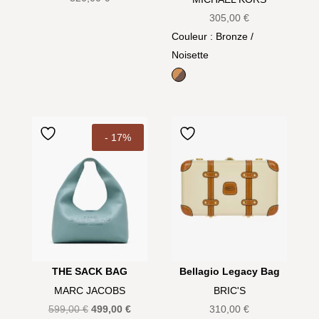
305,00
€
Couleur
: Bronze /
Noisette
Bronze / Noisette
- 17%
THE SACK BAG
Bellagio Legacy Bag
MARC JACOBS
BRIC'S
Le
Le
599,00
€
499,00
€
310,00
€