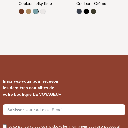
prix
prix
Couleur
: Sky Blue
Couleur
: Crème
initial
actuel
Argan Oil
Camel
Sky Blue
White
Bleu
Noir
Olive
était :
est :
599,00 €.
499,00 €.
Inscrivez-vous pour recevoir
les dernières actualités de
votre boutique LE VOYAGEUR
Je consens à ce que ce site stocke les informations que j’ai envoyées afin