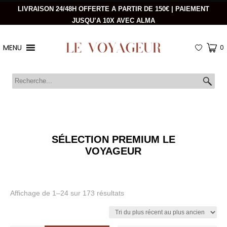
LIVRAISON 24/48H OFFERTE A PARTIR DE 150€ | PAIEMENT
JUSQU’A 10X AVEC ALMA
MENU
0
SÉLECTION PREMIUM LE
VOYAGEUR
Trié
Affichage de 1–24 sur 173 résultats
du
plus