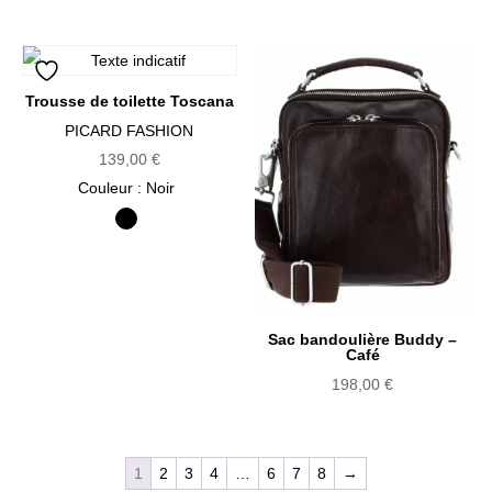
Trousse de toilette Toscana
PICARD FASHION
139,00
€
Couleur
: Noir
Noir
Sac bandoulière Buddy –
Café
198,00
€
1
2
3
4
…
6
7
8
→