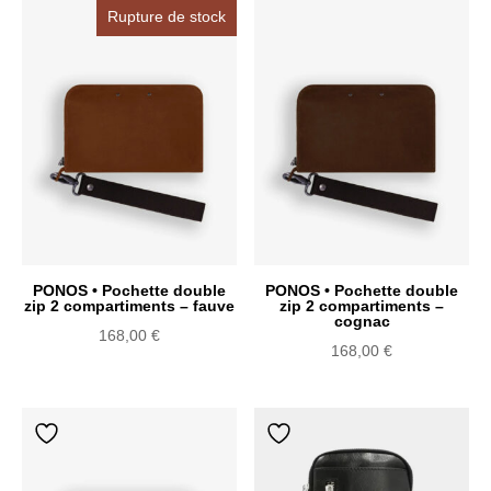
récent
Rupture de stock
au
plus
ancien
PONOS • Pochette double
PONOS • Pochette double
zip 2 compartiments – fauve
zip 2 compartiments –
cognac
168,00
€
168,00
€