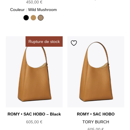
450,00
€
Couleur
: Wild Mushroom
Black
Tiramisu
Wild Mushroom
Rupture de stock
ROMY • SAC HOBO – Black
ROMY • SAC HOBO
605,00
€
TORY BURCH
605,00
€