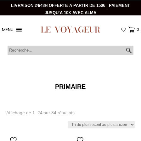
LIVRAISON 24/48H OFFERTE A PARTIR DE 150€ | PAIEMENT
JUSQU’A 10X AVEC ALMA
MENU
0
PRIMAIRE
Trié
Affichage de 1–24 sur 84 résultats
du
plus
récent