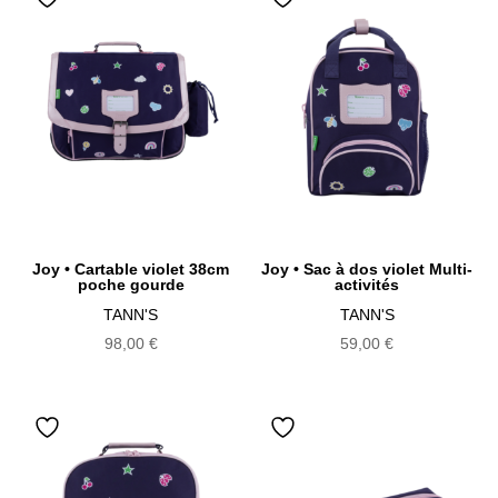
au
plus
ancien
Joy • Cartable violet 38cm
Joy • Sac à dos violet Multi-
poche gourde
activités
TANN'S
TANN'S
98,00
€
59,00
€