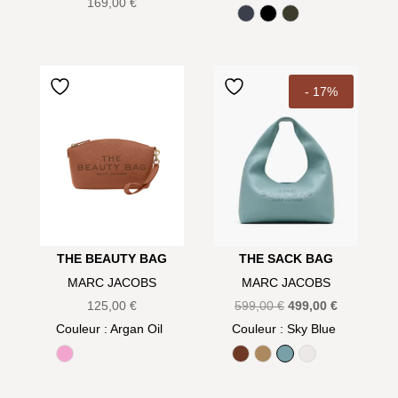
169,00
€
Bleu
Noir
Olive
- 17%
THE BEAUTY BAG
THE SACK BAG
MARC JACOBS
MARC JACOBS
Le
Le
125,00
€
599,00
€
499,00
€
prix
prix
Couleur
: Argan Oil
Couleur
: Sky Blue
initial
actuel
Bow pink
Argan Oil
Camel
Sky Blue
White
était :
est :
599,00 €.
499,00 €.