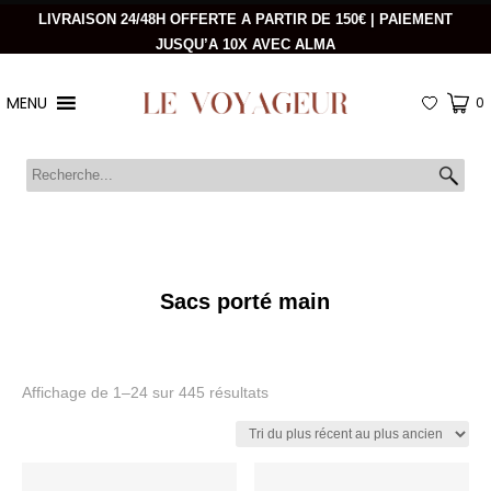
LIVRAISON 24/48H OFFERTE A PARTIR DE 150€ | PAIEMENT
JUSQU’A 10X AVEC ALMA
MENU
0
Sacs porté main
Trié
Affichage de 1–24 sur 445 résultats
du
plus
récent