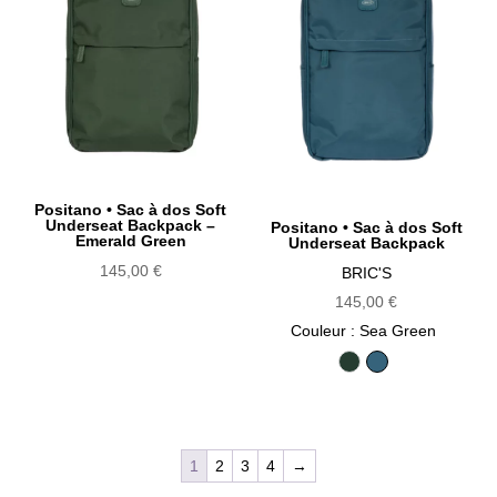
Positano • Sac à dos Soft
Underseat Backpack –
Positano • Sac à dos Soft
Emerald Green
Underseat Backpack
145,00
€
BRIC'S
145,00
€
Couleur
: Sea Green
Emerald Green
Sea Green
1
2
3
4
→