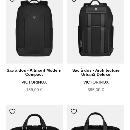
au
plus
ancien
Sac à dos • Altmont Modern
Sac à dos • Architecture
Compact
Urban2 Deluxe
VICTORINOX
VICTORINOX
159,00
€
395,00
€