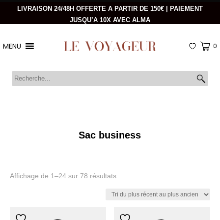
LIVRAISON 24/48H OFFERTE A PARTIR DE 150€ | PAIEMENT
JUSQU’A 10X AVEC ALMA
MENU
0
Sac business
Trié
Affichage de 1–24 sur 78 résultats
du
plus
récent