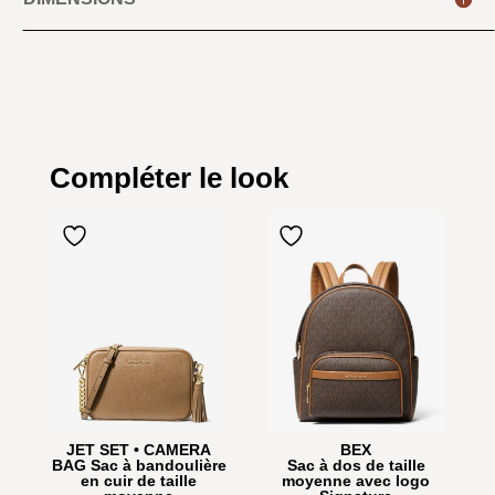
Compléter le look
JET SET • CAMERA
BEX
BAG Sac à bandoulière
Sac à dos de taille
en cuir de taille
moyenne avec logo