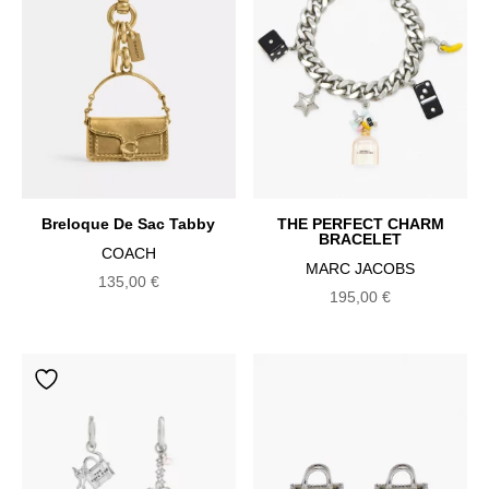
au
plus
ancien
Breloque De Sac Tabby
THE PERFECT CHARM
BRACELET
COACH
MARC JACOBS
135,00
€
195,00
€