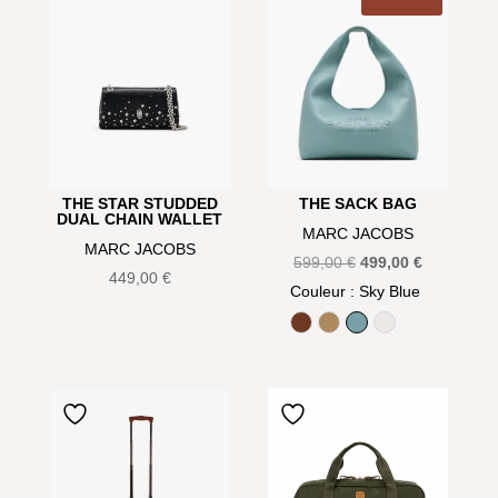
THE STAR STUDDED
THE SACK BAG
DUAL CHAIN WALLET
MARC JACOBS
MARC JACOBS
Le
Le
599,00
€
499,00
€
449,00
€
prix
prix
Couleur
: Sky Blue
initial
actuel
Argan Oil
Camel
Sky Blue
White
était :
est :
599,00 €.
499,00 €.