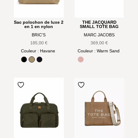
THE JACQUARD
Sac polochon de luxe 2
SMALL TOTE BAG
en 1 en nylon
MARC JACOBS
BRIC'S
369,00
€
185,00
€
Couleur
: Warm Sand
Couleur
: Havane
Rose
Black
Havane
Ocean Blue