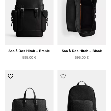
au
plus
ancien
Sac à Dos Hitch – Erable
Sac à Dos Hitch – Black
595,00
€
595,00
€