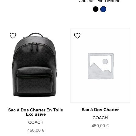
de
Couleur
: Bleu Marine
prix :
Black
Bleu Marine
390,00 
à
395,00 
Sac à Dos Charter
Sac à Dos Charter En Toile
Exclusive
COACH
COACH
450,00
€
450,00
€