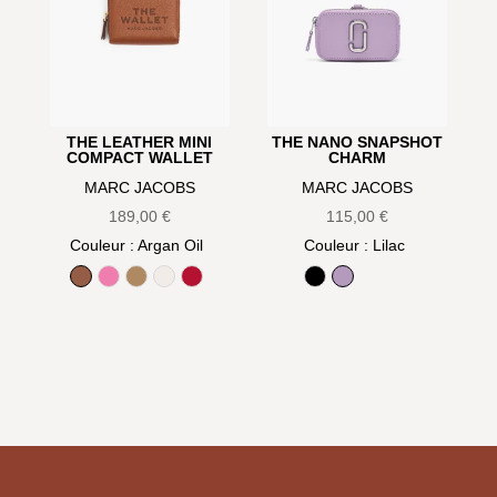
THE LEATHER MINI
THE NANO SNAPSHOT
COMPACT WALLET
CHARM
MARC JACOBS
MARC JACOBS
189,00
€
115,00
€
Couleur
: Argan Oil
Couleur
: Lilac
Argan Oil
Bow pink
Camel
Cotton
True Red
Black
Lilac