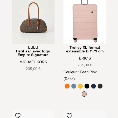
LULU
Trolley XL format
Petit sac avec logo
extensible B|Y 79 cm
Empire Signature
BRIC'S
MICHAEL KORS
234,00
€
235,00
€
Couleur
: Pearl Pink
(Rose)
Aranci (Orange)
Avio (Bleu Gris)
Mango (Jaune)
Noir
Oceano (Bleu 
Olive
Pearl Pink (Rose)