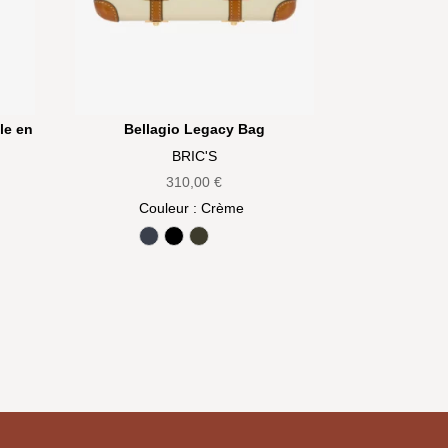
le en
Bellagio Legacy Bag
BRIC'S
310,00
€
Couleur
: Crème
Bleu
Noir
Olive