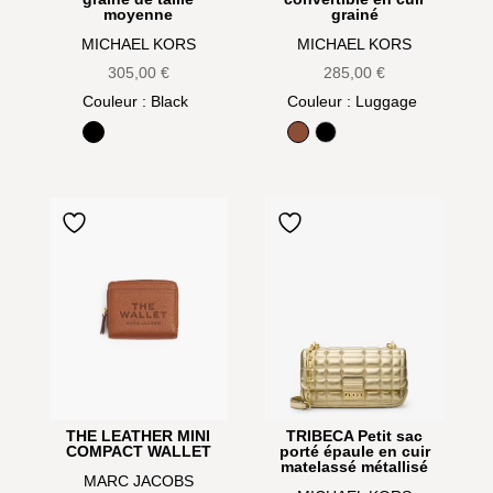
moyenne
grainé
MICHAEL KORS
MICHAEL KORS
305,00
€
285,00
€
Couleur
: Black
Couleur
: Luggage
Black
Luggage
Noir
THE LEATHER MINI
TRIBECA Petit sac
COMPACT WALLET
porté épaule en cuir
matelassé métallisé
MARC JACOBS