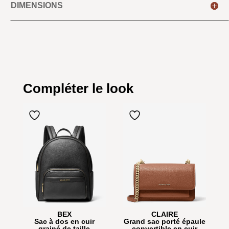
DIMENSIONS
Compléter le look
BEX
CLAIRE
Sac à dos en cuir
Grand sac porté épaule
grainé de taille
convertible en cuir