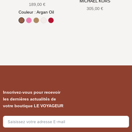
MICHAEL KORS
189,00
€
305,00
€
Couleur
: Argan Oil
Argan Oil
Bow pink
Camel
Cotton
True Red
Inscrivez-vous pour recevoir
les dernières actualités de
votre boutique LE VOYAGEUR