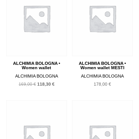
au
plus
ancien
ALCHIMIA BOLOGNA •
ALCHIMIA BOLOGNA •
Women wallet
Women wallet MESTI
ALCHIMIA BOLOGNA
ALCHIMIA BOLOGNA
Le
Le
169,00
€
118,30
€
178,00
€
prix
prix
initial
actuel
était :
est :
169,00 €.
118,30 €.