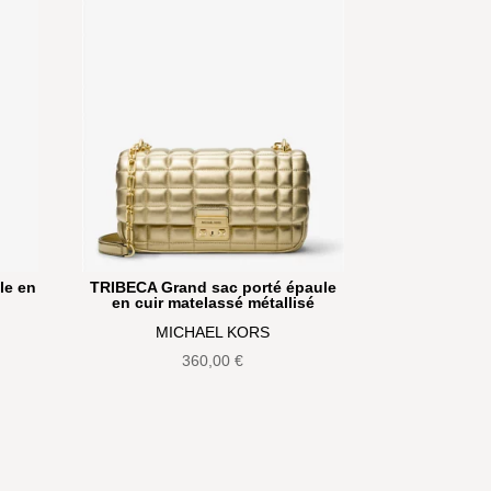
le en
TRIBECA Grand sac porté épaule
en cuir matelassé métallisé
MICHAEL KORS
360,00
€