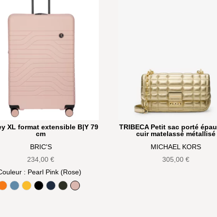
ey XL format extensible B|Y 79
TRIBECA Petit sac porté épau
cm
cuir matelassé métallisé
BRIC'S
MICHAEL KORS
234,00
€
305,00
€
Couleur
: Pearl Pink (Rose)
Aranci (Orange)
Avio (Bleu Gris)
Mango (Jaune)
Noir
Oceano (Bleu marine)
Olive
Pearl Pink (Rose)