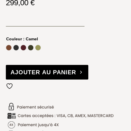
299,00
€
Couleur
: Camel
Argan Oil
Black
Cherry
Forest
Reed
AJOUTER AU PANIER