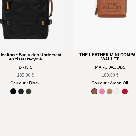
llection • Sac à dos Underseat
THE LEATHER MINI COMP
en tissu recyclé
WALLET
BRIC'S
MARC JACOBS
185,00
€
189,00
€
Couleur
: Black
Couleur
: Argan Oil
Black
Ocean Blue
Olive
Argan Oil
Bow pink
Camel
Cotton
True 