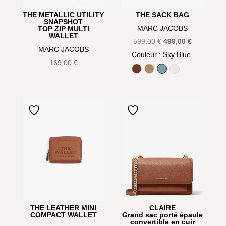
THE METALLIC UTILITY
THE SACK BAG
SNAPSHOT
MARC JACOBS
TOP ZIP MULTI
WALLET
Le
Le
599,00
€
499,00
€
MARC JACOBS
prix
prix
Couleur
: Sky Blue
169,00
€
initial
actuel
Argan Oil
Camel
Sky Blue
White
était :
est :
599,00 €.
499,00 €.
THE LEATHER MINI
CLAIRE
COMPACT WALLET
Grand sac porté épaule
convertible en cuir