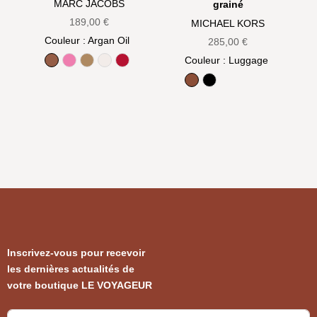
MARC JACOBS
grainé
189,00
€
MICHAEL KORS
Couleur
: Argan Oil
285,00
€
Couleur
: Luggage
Argan Oil
Bow pink
Camel
Cotton
True Red
Luggage
Noir
Inscrivez-vous pour recevoir
les dernières actualités de
votre boutique LE VOYAGEUR