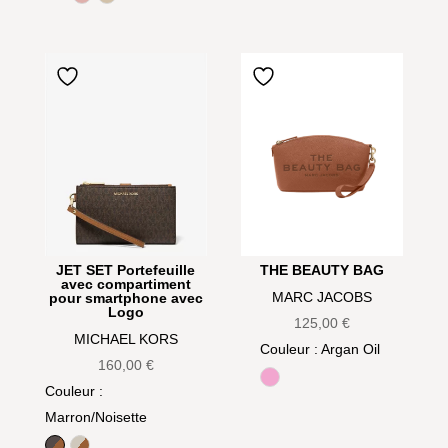
Rose
Warm Sand
JET SET Portefeuille
THE BEAUTY BAG
avec compartiment
MARC JACOBS
pour smartphone avec
Logo
125,00
€
MICHAEL KORS
Couleur
: Argan Oil
160,00
€
Bow pink
Couleur
:
Marron/Noisette