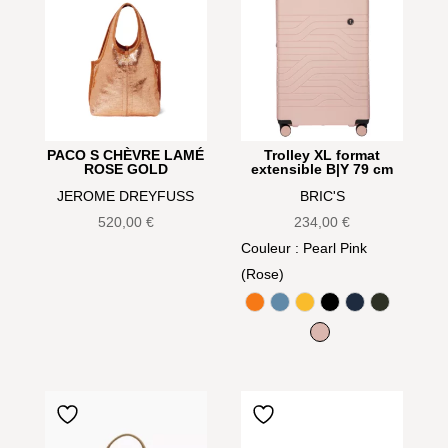
PACO S CHÈVRE LAMÉ
Trolley XL format
ROSE GOLD
extensible B|Y 79 cm
JEROME DREYFUSS
BRIC'S
520,00
€
234,00
€
Couleur
: Pearl Pink
(Rose)
Aranci (Orange)
Avio (Bleu Gris)
Mango (Jaune)
Noir
Oceano (Bleu 
Olive
Pearl Pink (Rose)