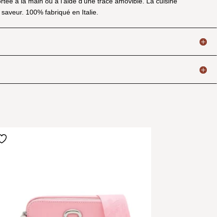
rtée à la main ou à l'aide d'une trace amovible. La cuisine
 saveur. 100% fabriqué en Italie.