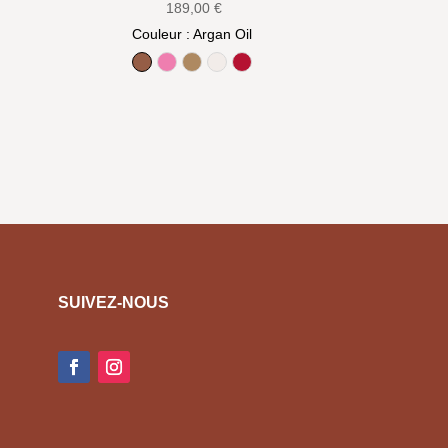
189,00
€
Couleur
: Argan Oil
Argan Oil
Bow pink
Camel
Cotton
True Red
SUIVEZ-NOUS