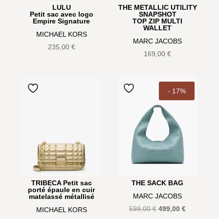
LULU
THE METALLIC UTILITY
Petit sac avec logo
SNAPSHOT
Empire Signature
TOP ZIP MULTI
WALLET
MICHAEL KORS
MARC JACOBS
235,00
€
169,00
€
- 17%
TRIBECA Petit sac
THE SACK BAG
porté épaule en cuir
MARC JACOBS
matelassé métallisé
Le
Le
599,00
€
499,00
€
MICHAEL KORS