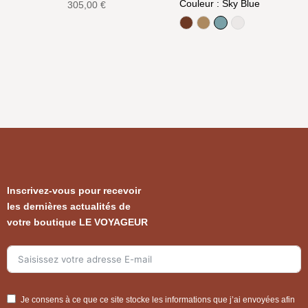
prix
prix
Couleur
: Sky Blue
305,00
€
initial
actuel
Argan Oil
Camel
Sky Blue
White
était :
est :
599,00 €.
499,00 €.
Inscrivez-vous pour recevoir
les dernières actualités de
votre boutique LE VOYAGEUR
Je consens à ce que ce site stocke les informations que j’ai envoyées afin