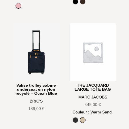
Black
Olive
Ribbon Pink
THE JACQUARD
Valise trolley cabine
LARGE TOTE BAG
underseat en nylon
recyclé – Ocean Blue
MARC JACOBS
BRIC'S
449,00
€
189,00
€
Couleur
: Warm Sand
Black
Warm Sand