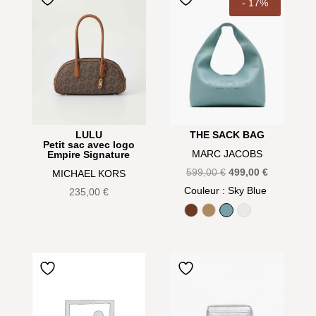
- 17%
LULU
THE SACK BAG
Petit sac avec logo
MARC JACOBS
Empire Signature
Le
Le
599,00
€
499,00
€
MICHAEL KORS
prix
prix
Couleur
: Sky Blue
235,00
€
initial
actuel
Argan Oil
Camel
Sky Blue
White
était :
est :
599,00 €.
499,00 €.