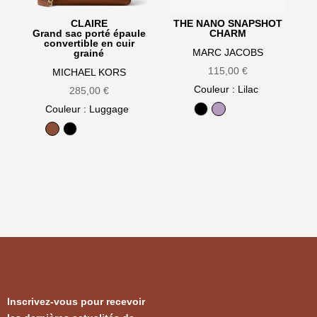
CLAIRE
THE NANO SNAPSHOT
Grand sac porté épaule
CHARM
convertible en cuir
MARC JACOBS
grainé
115,00
€
MICHAEL KORS
Couleur
: Lilac
285,00
€
Couleur
: Luggage
Black
Lilac
Luggage
Noir
Inscrivez-vous pour recevoir