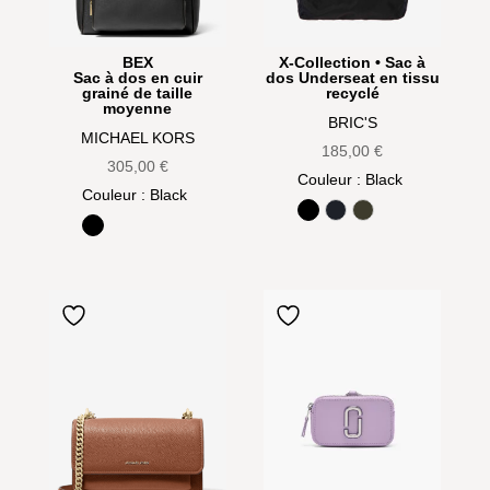
BEX
X-Collection • Sac à
Sac à dos en cuir
dos Underseat en tissu
grainé de taille
recyclé
moyenne
BRIC'S
MICHAEL KORS
185,00
€
305,00
€
Couleur
: Black
Couleur
: Black
Black
Ocean Blue
Olive
Black