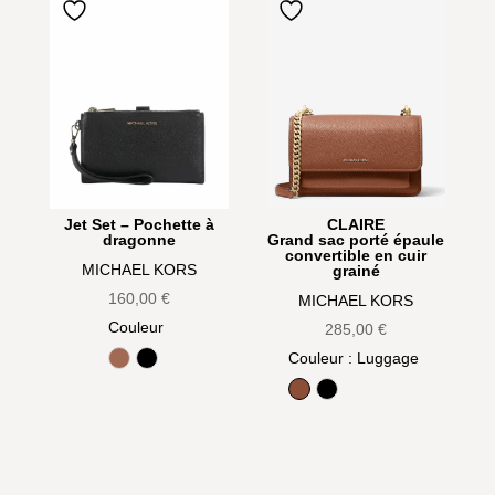
Jet Set – Pochette à
CLAIRE
dragonne
Grand sac porté épaule
convertible en cuir
MICHAEL KORS
grainé
160,00
€
MICHAEL KORS
Couleur
285,00
€
Couleur
: Luggage
Luggage
Noir
Luggage
Noir