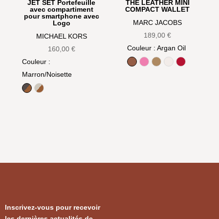
JET SET Portefeuille
THE LEATHER MINI
avec compartiment
COMPACT WALLET
pour smartphone avec
MARC JACOBS
Logo
189,00
€
MICHAEL KORS
Couleur
: Argan Oil
160,00
€
Couleur
:
Argan Oil
Bow pink
Camel
Cotton
True Red
Marron/Noisette
Marron/Noisette
Vanille/Noisette
Inscrivez-vous pour recevoir
les dernières actualités de