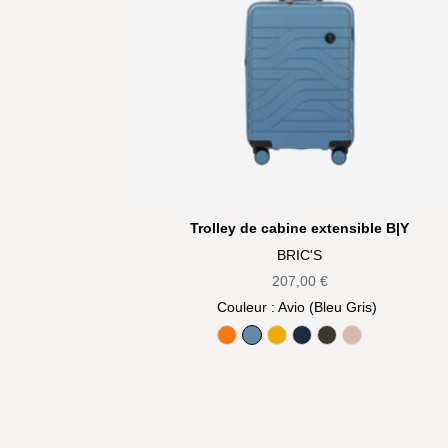
Trolley de cabine extensible B|Y
BRIC'S
207,00
€
Couleur
: Avio (Bleu Gris)
Aranci (Orange)
Avio (Bleu Gris)
Mango (Jaune)
Oceano (Bleu marine)
Olive
Pearl Pink (Ro