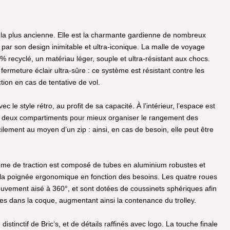
t la plus ancienne. Elle est la charmante gardienne de nombreux
 par son design inimitable et ultra-iconique. La malle de voyage
recyclé, un matériau léger, souple et ultra-résistant aux chocs.
ermeture éclair ultra-sûre : ce système est résistant contre les
ction en cas de tentative de vol.
 le style rétro, au profit de sa capacité. À l’intérieur, l’espace est
n deux compartiments pour mieux organiser le rangement des
cilement au moyen d’un zip : ainsi, en cas de besoin, elle peut être
ystème de traction est composé de tubes en aluminium robustes et
de la poignée ergonomique en fonction des besoins. Les quatre roues
ouvement aisé à 360°, et sont dotées de coussinets sphériques afin
es dans la coque, augmentant ainsi la contenance du trolley.
distinctif de Bric’s, et de détails raffinés avec logo. La touche finale