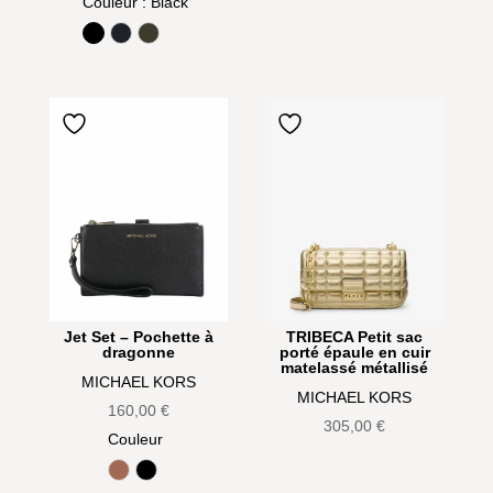
Couleur
: Black
Black
Ocean Blue
Olive
Jet Set – Pochette à
TRIBECA Petit sac
dragonne
porté épaule en cuir
matelassé métallisé
MICHAEL KORS
MICHAEL KORS
160,00
€
305,00
€
Couleur
Luggage
Noir