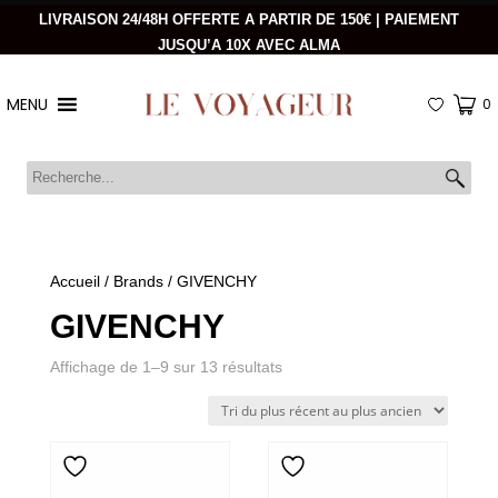
LIVRAISON 24/48H OFFERTE A PARTIR DE 150€ | PAIEMENT
JUSQU’A 10X AVEC ALMA
MENU
0
Accueil
/
Brands
/ GIVENCHY
GIVENCHY
Trié
Affichage de 1–9 sur 13 résultats
du
plus
récent
au
plus