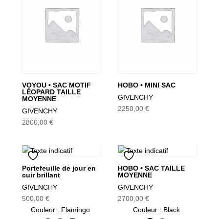
ancien
VOYOU • SAC MOTIF
HOBO • MINI SAC
LÉOPARD TAILLE
GIVENCHY
MOYENNE
2250,00
€
GIVENCHY
2800,00
€
Portefeuille de jour en
HOBO • SAC TAILLE
cuir brillant
MOYENNE
GIVENCHY
GIVENCHY
500,00
€
2700,00
€
Couleur
: Flamingo
Couleur
: Black