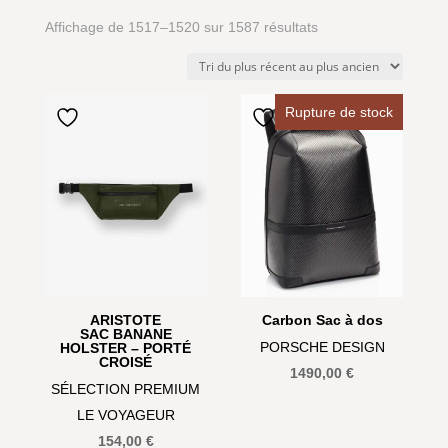
Trié
Affichage de 1517–1520 sur 1587 résultats
du
plus
récent
Rupture de stock
au
plus
ancien
ARISTOTE
Carbon Sac à dos
SAC BANANE
PORSCHE DESIGN
HOLSTER – PORTÉ
CROISÉ
1490,00
€
SÉLECTION PREMIUM
LE VOYAGEUR
154,00
€