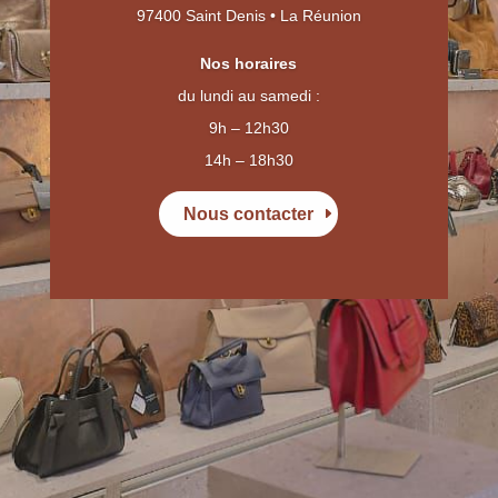
97400 Saint Denis
• La Réunion
Nos horaires
du lundi au samedi :
9h – 12h30
14h – 18h30
Nous contacter