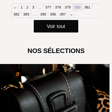
←
1
2
3
…
377
378
379
380
381
382
383
…
395
396
397
→
Voir tout
NOS SÉLECTIONS