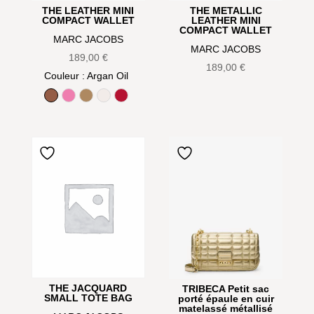
THE LEATHER MINI
THE METALLIC
COMPACT WALLET
LEATHER MINI
COMPACT WALLET
MARC JACOBS
MARC JACOBS
189,00
€
189,00
€
Couleur
: Argan Oil
Argan Oil
Bow pink
Camel
Cotton
True Red
THE JACQUARD
TRIBECA Petit sac
SMALL TOTE BAG
porté épaule en cuir
matelassé métallisé