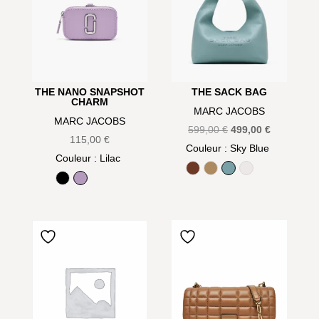
THE NANO SNAPSHOT
THE SACK BAG
CHARM
MARC JACOBS
MARC JACOBS
Le
Le
599,00
€
499,00
€
115,00
€
prix
prix
Couleur
: Sky Blue
Couleur
: Lilac
initial
actuel
Argan Oil
Camel
Sky Blue
White
était :
est :
Black
Lilac
599,00 €.
499,00 €.