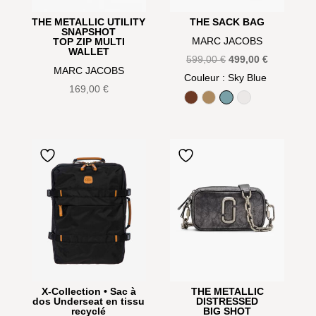
THE METALLIC UTILITY
THE SACK BAG
SNAPSHOT
MARC JACOBS
TOP ZIP MULTI
WALLET
Le
Le
599,00
€
499,00
€
MARC JACOBS
prix
prix
Couleur
: Sky Blue
169,00
€
initial
actuel
Argan Oil
Camel
Sky Blue
White
était :
est :
599,00 €.
499,00 €.
X-Collection • Sac à
THE METALLIC
dos Underseat en tissu
DISTRESSED
recyclé
BIG SHOT