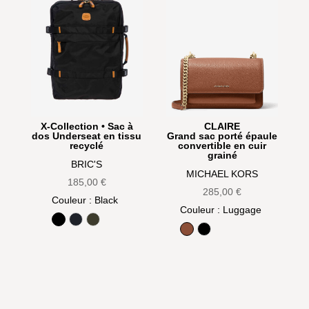
X-Collection • Sac à
CLAIRE
dos Underseat en tissu
Grand sac porté épaule
recyclé
convertible en cuir
grainé
BRIC'S
MICHAEL KORS
185,00
€
285,00
€
Couleur
: Black
Couleur
: Luggage
Black
Ocean Blue
Olive
Luggage
Noir