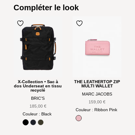
Compléter le look
X-Collection • Sac à
THE LEATHERTOP ZIP
dos Underseat en tissu
MULTI WALLET
recyclé
MARC JACOBS
BRIC'S
159,00
€
185,00
€
Couleur
: Ribbon Pink
Couleur
: Black
Ribbon Pink
Black
Ocean Blue
Olive