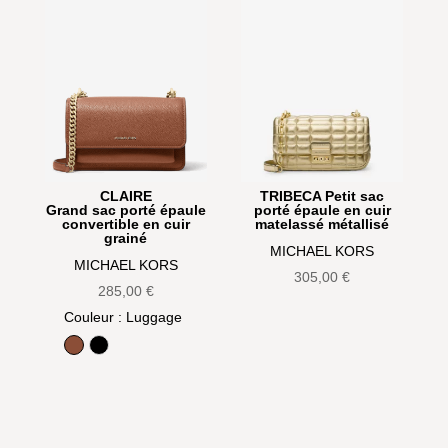
CLAIRE
TRIBECA Petit sac
Grand sac porté épaule
porté épaule en cuir
convertible en cuir
matelassé métallisé
grainé
MICHAEL KORS
MICHAEL KORS
305,00
€
285,00
€
Couleur
: Luggage
Luggage
Noir