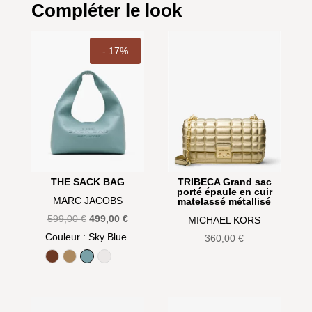
Compléter le look
- 17%
THE SACK BAG
TRIBECA Grand sac
porté épaule en cuir
MARC JACOBS
matelassé métallisé
Le
Le
599,00
€
499,00
€
MICHAEL KORS
prix
prix
Couleur
: Sky Blue
360,00
€
initial
actuel
Argan Oil
Camel
Sky Blue
White
était :
est :
599,00 €.
499,00 €.