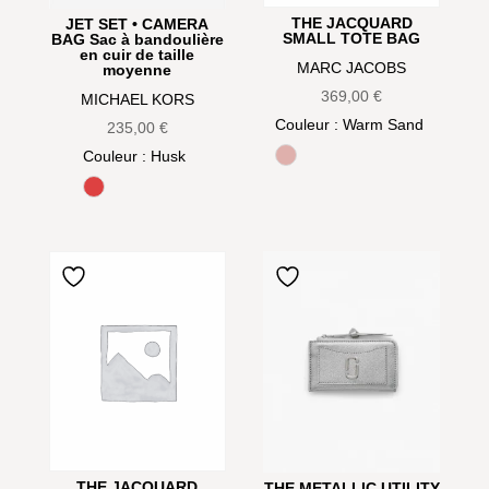
THE JACQUARD
JET SET • CAMERA
SMALL TOTE BAG
BAG Sac à bandoulière
en cuir de taille
MARC JACOBS
moyenne
369,00
€
MICHAEL KORS
Couleur
: Warm Sand
235,00
€
Couleur
: Husk
Rose
Burnt Sienna
THE JACQUARD
THE METALLIC UTILITY