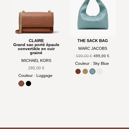
CLAIRE
THE SACK BAG
Grand sac porté épaule
MARC JACOBS
convertible en cuir
grainé
Le
Le
599,00
€
499,00
€
MICHAEL KORS
prix
prix
Couleur
: Sky Blue
285,00
€
initial
actuel
Argan Oil
Camel
Sky Blue
White
Couleur
: Luggage
était :
est :
599,00 €.
499,00 €.
Luggage
Noir