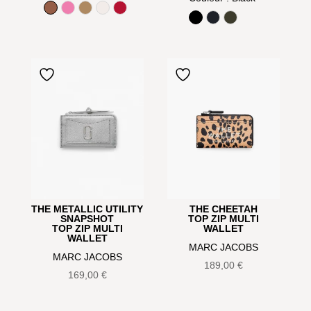
Argan Oil
Bow pink
Camel
Cotton
True Red
Black
Ocean Blue
Olive
THE METALLIC UTILITY
THE CHEETAH
SNAPSHOT
TOP ZIP MULTI
TOP ZIP MULTI
WALLET
WALLET
MARC JACOBS
MARC JACOBS
189,00
€
169,00
€