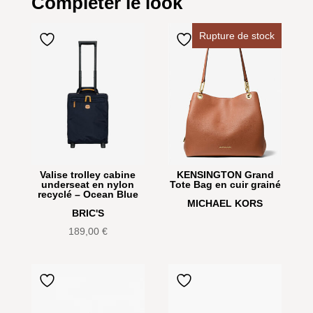
Compléter le look
Rupture de stock
Valise trolley cabine
KENSINGTON Grand
underseat en nylon
Tote Bag en cuir grainé
recyclé – Ocean Blue
MICHAEL KORS
BRIC'S
189,00
€