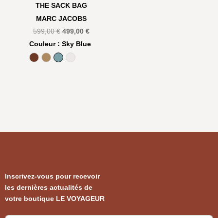
THE SACK BAG
MARC JACOBS
Le
Le
599,00
€
499,00
€
prix
prix
Couleur
: Sky Blue
initial
actuel
Argan Oil
Camel
Sky Blue
White
était :
est :
599,00 €.
499,00 €.
Inscrivez-vous pour recevoir
les dernières actualités de
votre boutique LE VOYAGEUR