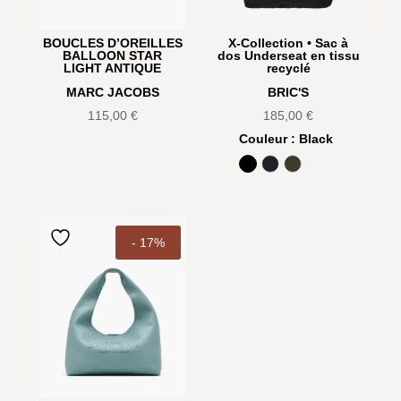
BOUCLES D’OREILLES
X-Collection • Sac à
BALLOON STAR
dos Underseat en tissu
LIGHT ANTIQUE
recyclé
MARC JACOBS
BRIC'S
115,00
€
185,00
€
Couleur
: Black
Black
Ocean Blue
Olive
- 17%