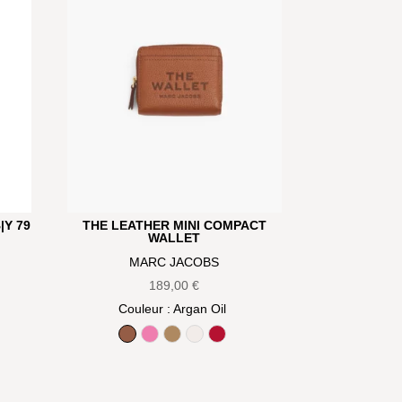
B|Y 79
THE LEATHER MINI COMPACT
WALLET
MARC JACOBS
189,00
€
Couleur
: Argan Oil
leu marine)
arl Pink (Rose)
Argan Oil
Bow pink
Camel
Cotton
True Red