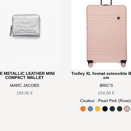
E METALLIC LEATHER MINI
Trolley XL format extensible 
COMPACT WALLET
cm
MARC JACOBS
BRIC'S
189,00
€
234,00
€
Couleur
: Pearl Pink (Rose)
Aranci (Orange)
Avio (Bleu Gris)
Mango (Jaune)
Noir
Oceano (B
Olive
Pe