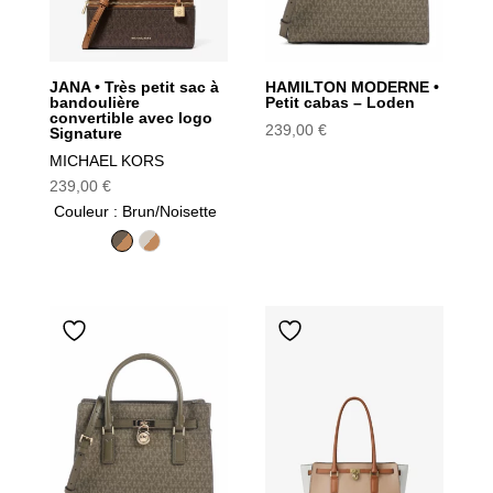
JANA • Très petit sac à
HAMILTON MODERNE •
bandoulière
Petit cabas – Loden
convertible avec logo
239,00
€
Signature
MICHAEL KORS
239,00
€
Couleur
: Brun/Noisette
Brun/Noisette
Vanille/Noisette