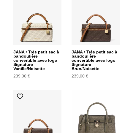
ancien
JANA • Très petit sac à
JANA • Très petit sac à
bandoulière
bandoulière
convertible avec logo
convertible avec logo
Signature –
Signature –
Vanille/Noisette
Brun/Noisette
239,00
€
239,00
€