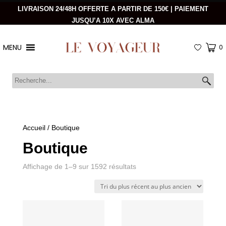
LIVRAISON 24/48H OFFERTE A PARTIR DE 150€ | PAIEMENT
JUSQU’A 10X AVEC ALMA
MENU
0
Accueil
/ Boutique
Boutique
Trié
Affichage de 1–9 sur 1592 résultats
du
plus
récent
au
plus